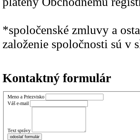
platený Obchodnému regist
*spoločenské zmluvy a ost
založenie spoločnosti sú v
Kontaktný formulár
Meno a Priezvisko
Váš e-mail
Text správy